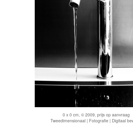
0 x 0 cm, © 2009, prijs op aanvraag
Tweedimensionaal | Fotografie | Digitaal be