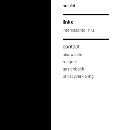
archief
links
interessante links
contact
nieuwsbrief
reageer
gastenboek
privacyverklaring