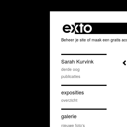
Beheer je site
of
maak een gratis ac
Sarah Kurvink
derde oog
publicaties
exposities
overzicht
galerie
nieuwe foto's