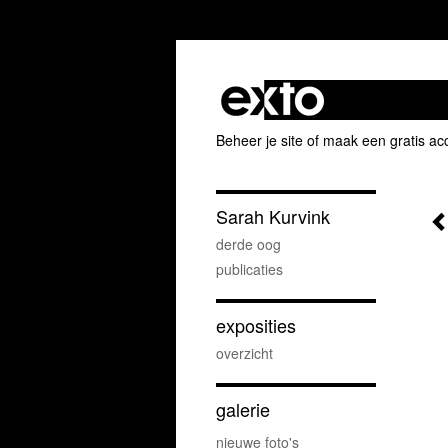
Beheer je site
of
maak een gratis ac
Sarah Kurvink
derde oog
publicaties
exposities
overzicht
galerie
nieuwe foto's