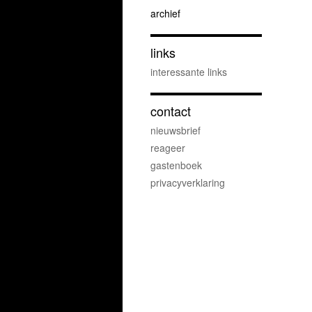
archief
links
interessante links
contact
nieuwsbrief
reageer
gastenboek
privacyverklaring